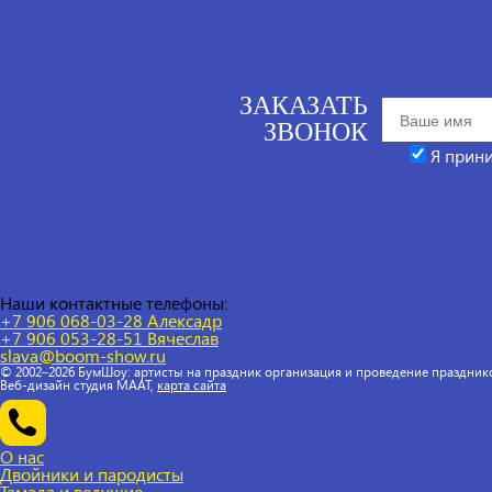
ЗАКАЗАТЬ
ЗВОНОК
Я прин
Наши контактные телефоны:
+7 906 068-03-28 Алексадр
+7 906 053-28-51
Вячеслав
slava@boom-show.ru
© 2002–2026 БумШоу: артисты на праздник организация и проведение праздник
Веб-дизайн студия МААТ,
карта сайта
О нас
Двойники и пародисты
Тамада и ведущие