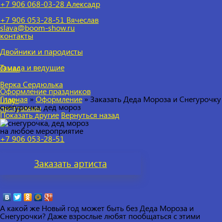
+7 906 068-03-28 Алексадр
+7 906 053-28-51
Вячеслав
slava@boom-show.ru
контакты
Двойники и пародисты
Тамада и ведущие
О нас
Верка Сердюлька
Оформление праздников
Главная
»
Оформление
»
Заказать Деда Мороза и Снегурочку
Шоу-
снегурочка, дед мороз
программы
Показать другие
Вернуться назад
на любое мероприятие
+7 906 053-28-51
Заказать
артиста
А какой же Новый год может быть без Деда Мороза и
Снегурочки? Даже взрослые любят пообщаться с этими