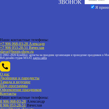
ЗВОНОК
Я прин
Наши контактные телефоны:
+7 906 068-03-28 Алексадр
+7 906 053-28-51
Вячеслав
slava@boom-show.ru
© 2002–2026 БумШоу: артисты на праздник организация и проведение праздников в Мос
Веб-дизайн студия МААТ,
карта сайта
О нас
Двойники и пародисты
Тамада и ведущие
Шоу-программы
Оформление праздников
Контакты
Наши контактные телефоны:
8 906 068-03-28
Александр
8 906 053-28-51
Вячеслав