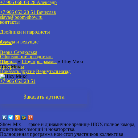
+7 906 068-03-28 Алексадр
+7 906 053-28-51
Вячеслав
slava@boom-show.ru
контакты
Двойники и пародисты
Тамада и ведущие
О нас
Верка Сердюлька
Оформление праздников
Главная
»
Шоу-программы
»
Шоу Микс
Шоу-
Шоу Микс
программы
Показать другие
Вернуться назад
+7 906 053-28-51
Заказать
артиста
Show-Mix
— яркое и динамичное зрелище ШОУ, полное юмора,
позитивных эмоций и новаторства.
Полноценная программа нон-стоп участников коллектива