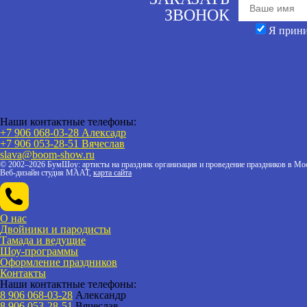
ЗВОНОК
Я прин
Наши контактные телефоны:
+7 906 068-03-28 Алексадр
+7 906 053-28-51
Вячеслав
slava@boom-show.ru
© 2002–2026 БумШоу: артисты на праздник организация и проведение праздников в Мос
Веб-дизайн студия МААТ,
карта сайта
О нас
Двойники и пародисты
Тамада и ведущие
Шоу-программы
Оформление праздников
Контакты
Наши контактные телефоны:
8 906 068-03-28
Александр
8 906 053-28-51
Вячеслав