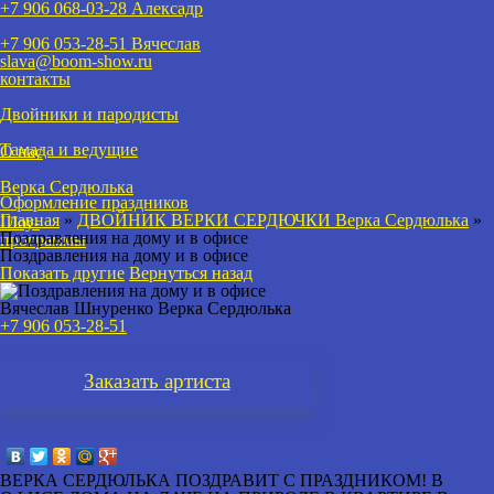
+7 906 068-03-28 Алексадр
+7 906 053-28-51
Вячеслав
slava@boom-show.ru
контакты
Двойники и пародисты
Тамада и ведущие
О нас
Верка Сердюлька
Оформление праздников
Главная
»
ДВОЙНИК ВЕРКИ СЕРДЮЧКИ Верка Сердюлька
»
Шоу-
Поздравления на дому и в офисе
программы
Поздравления на дому и в офисе
Показать другие
Вернуться назад
Вячеслав Шнуренко Верка Сердюлька
+7 906 053-28-51
Заказать
артиста
ВЕРКА СЕРДЮЛЬКА ПОЗДРАВИТ С ПРАЗДНИКОМ! В