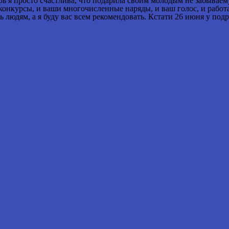
еперь я просто счастлива, что подарила своим молодым не забыва
курсы, и ваши многочисленные наряды, и ваш голос, и работа с
людям, а я буду вас всем рекомендовать. Кстати 26 июня у подру