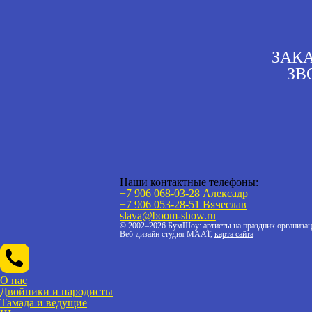
ЗАК
ЗВ
Наши контактные телефоны:
+7 906 068-03-28 Алексадр
+7 906 053-28-51
Вячеслав
slava@boom-show.ru
© 2002–2026 БумШоу: артисты на праздник организац
Веб-дизайн студия МААТ,
карта сайта
О нас
Двойники и пародисты
Тамада и ведущие