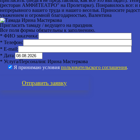
пригласить. (Ведь я не представляла, как все это выглядит). Т
(ресторан АМФИТЕАТРО" на Пролетарке). Понравилось все: и кон
непрерывного вашего труда и нашего веселья. Приносите радость 
уважением и огромной благодарностью, Валентина
Пригласить тамаду / ведущего на праздник
Все поля формы обязательны к заполнению.
* ФИО заказчика:
* Телефон:
* E-mail:
* Дата:
* Услуга/Персоналия:
Ирина Мастеркова
Я принимаю условия
пользовательского соглашения
.
Отправить
заявку