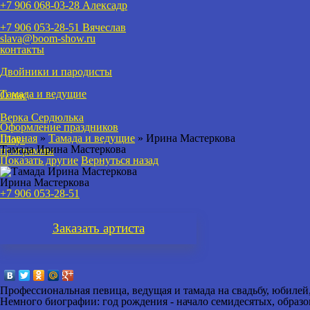
+7 906 068-03-28 Алексадр
+7 906 053-28-51
Вячеслав
slava@boom-show.ru
контакты
Двойники и пародисты
Тамада и ведущие
О нас
Верка Сердюлька
Оформление праздников
Главная
»
Тамада и ведущие
»
Ирина Мастеркова
Шоу-
Тамада Ирина Мастеркова
программы
Показать другие
Вернуться назад
Ирина Мастеркова
+7 906 053-28-51
Заказать
артиста
Профессиональная певица, ведущая и тамада на свадьбу, юбиле
Немного биографии: год рождения - начало семидесятых, обра