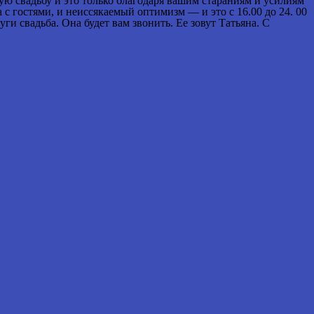
емую свадьбу и это только благодаря вашим стараниям и усилиям
 гостями, и неиссякаемый оптимизм — и это с 16.00 до 24. 00
ги свадьба. Она будет вам звонить. Ее зовут Татьяна. С