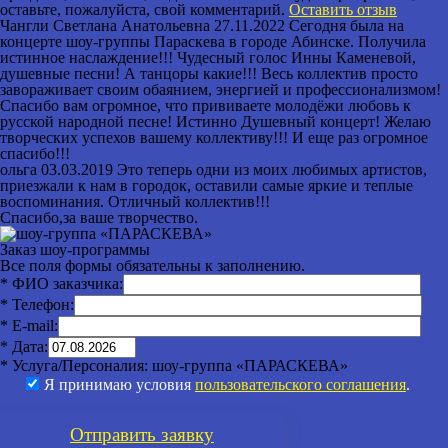
оставьте, пожалуйста, свой комментарий.
Оставить отзыв
Чангли Светлана Анатольевна
27.11.2022
Сегодня была на
концерте шоу-группы Параскева в городе Абинске. Получила
истинное наслаждение!!! Чудесный голос Инны Каменевой,
душевные песни! А танцоры какие!!! Весь коллектив просто
завораживает своим обаянием, энергией и профессионализмом!
Спасибо вам огромное, что прививаете молодёжи любовь к
русской народной песне! Истинно Душевный концерт! Желаю
творческих успехов вашему коллективу!!! И еще раз огромное
спасибо!!!
ольга
03.03.2019
Это теперь одни из моих любимых артистов,
приезжали к нам в городок, оставили самые яркие и теплые
воспоминания. Отличный коллектив!!!
Спасибо,за ваше творчество.
Заказ шоу-программы
Все поля формы обязательны к заполнению.
* ФИО заказчика:
* Телефон:
* E-mail:
* Дата:
* Услуга/Персоналия:
шоу-группа «ПАРАСКЕВА»
Я принимаю условия
пользовательского соглашения
.
Отправить
заявку