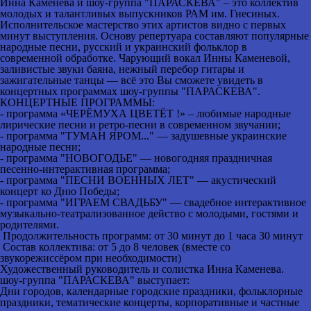
Инна Каменева и шоу-группа "ПАРАСКЕВА" – это коллектив
молодых и талантливых выпускников РАМ им. Гнесиных.
Исполнительское мастерство этих артистов видно с первых
минут выступления. Основу репертуара составляют популярные
народные песни, русский и украинский фольклор в
современной обработке. Чарующий вокал Инны Каменевой,
заливистые звуки баяна, нежный перебор гитары и
зажигательные танцы — всё это Вы сможете увидеть в
концертных программах шоу-группы "ПАРАСКЕВА".
КОНЦЕРТНЫЕ ПРОГРАММЫ:
- программа «ЧЕРЁМУХА ЦВЕТЁТ !» – любимые народные
лирические песни и ретро-песни в современном звучании;
- программа "ТУМАН ЯРОМ..." — задушевные украинские
народные песни;
- программа "НОВОГОДЬЕ" — новогодняя праздничная
песенно-интерактивная программа;
- программа "ПЕСНИ ВОЕННЫХ ЛЕТ" — акустический
концерт ко Дню Победы;
- программа "ИГРАЕМ СВАДЬБУ" — свадебное интерактивное
музыкально-театрализованное действо с молодыми, гостями и
родителями.
Продолжительность программ: от 30 минут до 1 часа 30 минут
Состав коллектива: от 5 до 8 человек (вместе со
звукорежиссёром при необходимости)
Художественный руководитель и солистка Инна Каменева.
шоу-группа "ПАРАСКЕВА" выступает:
Дни городов, календарные городские праздники, фольклорные
праздники, тематические концерты, корпоративные и частные