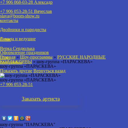
+7 906 068-03-28 Алексадр
+7 906 053-28-51
Вячеслав
slava@boom-show.ru
контакты
Двойники и пародисты
Тамада и ведущие
О нас
Верка Сердюлька
Оформление праздников
Главная
»
Шоу-программы
»
РУССКИЕ НАРОДНЫЕ
Шоу-
КОЛЛЕКТИВЫ
»
шоу-группа «ПАРАСКЕВА»
программы
шоу-группа «ПАРАСКЕВА»
Показать другие
Вернуться назад
шоу-группа «ПАРАСКЕВА»
+7 906 053-28-51
Заказать
артиста
шоу-группа "ПАРАСКЕВА"