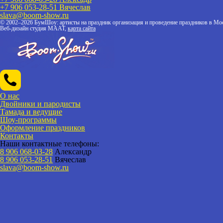
+7 906 053-28-51
Вячеслав
slava@boom-show.ru
© 2002–2026 БумШоу: артисты на праздник организация и проведение праздников в Мос
Веб-дизайн студия МААТ,
карта сайта
О нас
Двойники и пародисты
Тамада и ведущие
Шоу-программы
Оформление праздников
Контакты
Наши контактные телефоны:
8 906 068-03-28
Александр
8 906 053-28-51
Вячеслав
slava@boom-show.ru