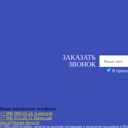
ЗАКАЗАТЬ
ЗВОНОК
Я прин
Наши контактные телефоны:
+7 906 068-03-28 Алексадр
+7 906 053-28-51
Вячеслав
slava@boom-show.ru
© 2002–2026 БумШоу: артисты на праздник организация и проведение праздников в Мос