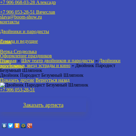
+7 906 068-03-28 Алексадр
+7 906 053-28-51
Вячеслав
slava@boom-show.ru
контакты
Двойники и пародисты
Тамада и ведущие
О нас
Верка Сердюлька
Оформление праздников
Главная
»
Шоу театр двойников и пародисты
»
Двойники
Шоу-
зарубежных звезд эстрады и кино
»
Двойник Пародист
программы
Безумный Шляпник
Двойник Пародист Безумный Шляпник
Показать другие
Вернуться назад
+7 906 053-28-51
Заказать
артиста