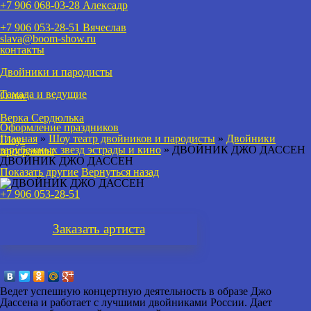
+7 906 068-03-28 Алексадр
+7 906 053-28-51
Вячеслав
slava@boom-show.ru
контакты
Двойники и пародисты
Тамада и ведущие
О нас
Верка Сердюлька
Оформление праздников
Главная
»
Шоу театр двойников и пародисты
»
Двойники
Шоу-
зарубежных звезд эстрады и кино
»
ДВОЙНИК ДЖО ДАССЕН
программы
ДВОЙНИК ДЖО ДАССЕН
Показать другие
Вернуться назад
+7 906 053-28-51
Заказать
артиста
Ведет успешную концертную деятельность в образе Джо
Дассена и работает с лучшими двойниками России. Дает