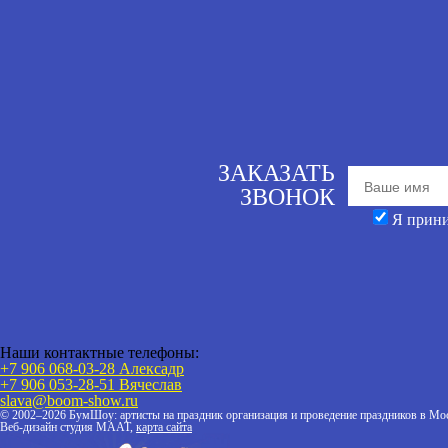
ЗАКАЗАТЬ
ЗВОНОК
Я прин
Наши контактные телефоны:
+7 906 068-03-28 Алексадр
+7 906 053-28-51
Вячеслав
slava@boom-show.ru
© 2002–2026 БумШоу: артисты на праздник организация и проведение праздников в Мос
Веб-дизайн студия МААТ,
карта сайта