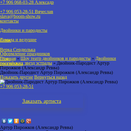
+7 906 068-03-28 Алексадр
+7 906 053-28-51
Вячеслав
slava@boom-show.ru
контакты
Двойники и пародисты
Тамада и ведущие
О нас
Верка Сердюлька
Оформление праздников
Главная
»
Шоу театр двойников и пародисты
»
Двойники
Шоу-
российских звезд эстрады
»
Двойник-Пародист Артур
программы
Пирожков (Александр Ревва)
Двойник-Пародист Артур Пирожков (Александр Ревва)
Показать другие
Вернуться назад
+7 906 053-28-51
Заказать
артиста
Артур Пирожков (Александр Ревва)