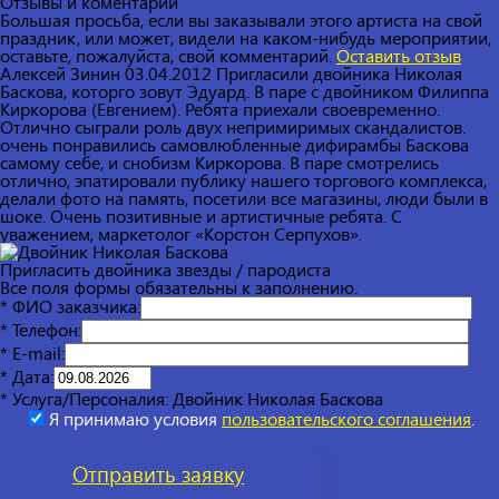
Отзывы и коментарии
Большая просьба, если вы заказывали этого артиста на свой
праздник, или может, видели на каком-нибудь мероприятии,
оставьте, пожалуйста, свой комментарий.
Оставить отзыв
Алексей Зинин
03.04.2012
Пригласили двойника Николая
Баскова, которго зовут Эдуард. В паре с двойником Филиппа
Киркорова (Евгением). Ребята приехали своевременно.
Отлично сыграли роль двух непримиримых скандалистов.
очень понравились самовлюбленные дифирамбы Баскова
самому себе, и снобизм Киркорова. В паре смотрелись
отлично, эпатировали публику нашего торгового комплекса,
делали фото на память, посетили все магазины, люди были в
шоке. Очень позитивные и артистичные ребята. С
уважением, маркетолог «Корстон Серпухов».
Пригласить двойника звезды / пародиста
Все поля формы обязательны к заполнению.
* ФИО заказчика:
* Телефон:
* E-mail:
* Дата:
* Услуга/Персоналия:
Двойник Николая Баскова
Я принимаю условия
пользовательского соглашения
.
Отправить
заявку