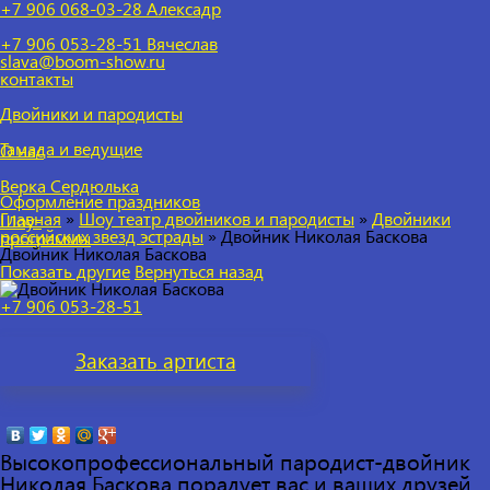
+7 906 068-03-28 Алексадр
+7 906 053-28-51
Вячеслав
slava@boom-show.ru
контакты
Двойники и пародисты
Тамада и ведущие
О нас
Верка Сердюлька
Оформление праздников
Главная
»
Шоу театр двойников и пародисты
»
Двойники
Шоу-
российских звезд эстрады
»
Двойник Николая Баскова
программы
Двойник Николая Баскова
Показать другие
Вернуться назад
+7 906 053-28-51
Заказать
артиста
Высокопрофессиональный пародист-двойник
Николая Баскова порадует вас и ваших друзей