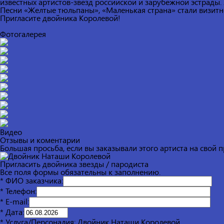
известных артистов-звезд российской и зарубежной эстрады.
Песни «Желтые тюльпаны», «Маленькая страна» стали визитно
Пригласите двойника Королевой!
Фотогалерея
Видео
Отзывы и коментарии
Большая просьба, если вы заказывали этого артиста на свой 
Пригласить двойника звезды / пародиста
Все поля формы обязательны к заполнению.
* ФИО заказчика:
* Телефон:
* E-mail:
* Дата:
* Услуга/Персоналия:
Двойник Наташи Королевой