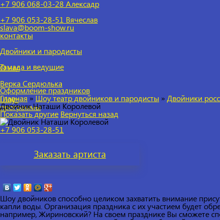
+7 906 068-03-28 Алексадр
+7 906 053-28-51
Вячеслав
slava@boom-show.ru
контакты
Двойники и пародисты
Тамада и ведущие
О нас
Верка Сердюлька
Оформление праздников
Главная
»
Шоу театр двойников и пародисты
»
Двойники росс
Шоу-
Двойник Наташи Королевой
программы
Показать другие
Вернуться назад
+7 906 053-28-51
Заказать
артиста
Шоу двойников способно целиком захватить внимание присут
капли воды. Организация праздника с их участием будет обре
например, Жириновский? На своем празднике Вы сможете спе