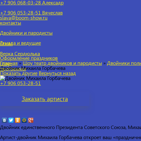
+7 906 068-03-28 Алексадр
+7 906 053-28-51
Вячеслав
slava@boom-show.ru
контакты
Двойники и пародисты
Тамада и ведущие
О нас
Верка Сердюлька
Оформление праздников
Главная
»
Шоу театр двойников и пародисты
»
Двойники поли
Шоу-
Двойник Михаила Горбачева
программы
Показать другие
Вернуться назад
+7 906 053-28-51
Заказать
артиста
Двойник единственного Президента Советского Союза, Миха
Артист-двойник Михаила Горбачева откроет ваш «праздничн