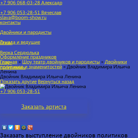
+7 906 068-03-28 Алексадр
+7 906 053-28-51
Вячеслав
slava@boom-show.ru
контакты
Двойники и пародисты
Тамада и ведущие
О нас
Верка Сердюлька
Оформление праздников
Главная
»
Шоу театр двойников и пародисты
»
Двойники
Шоу-
политиков и знаменитостей
»
Двойник Владимира Ильича
программы
Ленина
Двойник Владимира Ильича Ленина
Показать другие
Вернуться назад
+7 906 053-28-51
Заказать
артиста
Заказать выступление двойников политиков