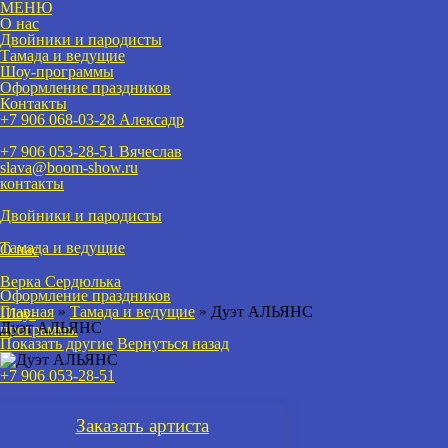
МЕНЮ
О нас
Двойники и пародисты
Тамада и ведущие
Шоу-программы
Оформление праздников
Контакты
+7 906 068-03-28 Алексадр
+7 906 053-28-51
Вячеслав
slava@boom-show.ru
контакты
Двойники и пародисты
Тамада и ведущие
О нас
Верка Сердюлька
Оформление праздников
Главная
»
Тамада и ведущие
»
Дуэт АЛЬЯНС
Шоу-
Дуэт АЛЬЯНС
программы
Показать другие
Вернуться назад
+7 906 053-28-51
Заказать
артиста