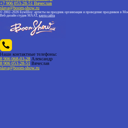
+7 906 053-28-51
Вячеслав
slava@boom-show.ru
© 2002–2026 БумШоу: артисты на праздник организация и проведение праздников в Мос
Веб-дизайн студия МААТ,
карта сайта
Наши контактные телефоны:
8 906 068-03-28
Александр
8 906 053-28-51
Вячеслав
slava@boom-show.ru