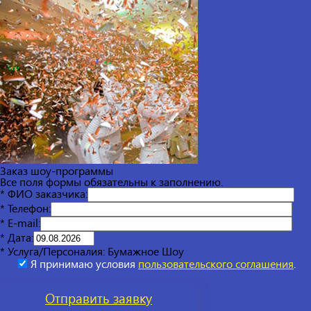
Заказ шоу-программы
Все поля формы обязательны к заполнению.
* ФИО заказчика:
* Телефон:
* E-mail:
* Дата:
* Услуга/Персоналия:
Бумажное Шоу
Я принимаю условия
пользовательского соглашения
.
Отправить
заявку