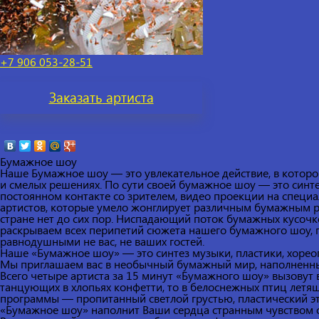
+7 906 053-28-51
Заказать
артиста
Бумажное шоу
Наше
Бумажное шоу
— это увлекательное действие, в котор
и смелых решениях. По сути своей бумажное шоу — это синте
постоянном контакте со зрителем, видео проекции на специ
артистов, которые умело жонглирует различным бумажным р
стране нет до сих пор. Ниспадающий поток бумажных кусочк
раскрываем всех перипетий сюжета нашего бумажного шоу, п
равнодушными не вас, не ваших гостей.
Наше «
Бумажное шоу
» — это синтез музыки, пластики, хорео
Мы приглашаем вас в необычный бумажный мир, наполненны
Всего четыре артиста за 15 минут «Бумажного шоу» вызовут
танцующих в хлопьях конфетти, то в белоснежных птиц летящ
программы — пропитанный светлой грустью, пластический эт
«Бумажное шоу» наполнит Ваши сердца странным чувством о