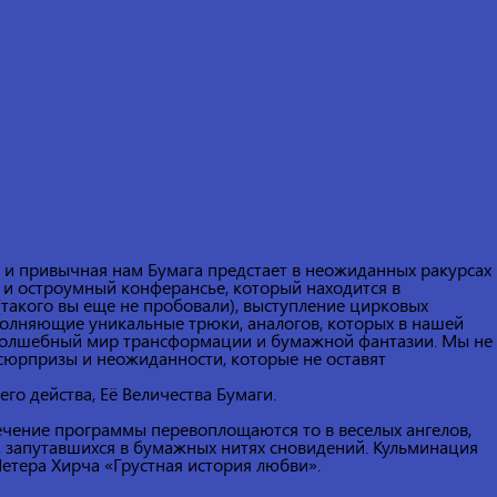
 и привычная нам Бумага предстает в неожиданных ракурсах
й и остроумный конферансье, который находится в
такого вы еще не пробовали), выступление цирковых
полняющие уникальные трюки, аналогов, которых в нашей
в волшебный мир трансформации и бумажной фантазии. Мы не
сюрпризы и неожиданности, которые не оставят
его действа, Её Величества Бумаги.
течение программы перевоплощаются то в веселых ангелов,
, запутавшихся в бумажных нитях сновидений. Кульминация
етера Хирча «Грустная история любви».