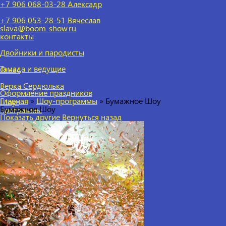
+7 906 068-03-28 Алексадр
+7 906 053-28-51
Вячеслав
slava@boom-show.ru
контакты
Двойники и пародисты
Тамада и ведущие
О нас
Верка Сердюлька
Оформление праздников
Главная
»
Шоу-программы
»
Бумажное Шоу
Шоу-
Бумажное Шоу
программы
Показать другие
Вернуться назад