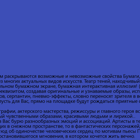
ом раскрываются возможные и невозможные свойства Бумаги,
з многих актуальных видов искусств. Театр теней, находчивы
альном бумажном экране, бумажная интерактивная иллюзия! (
еквизитом, создавая оригинальные и узнаваемые образы, ис
ов, серпантин, пневмо-эффекты, словно переносят зрителя 
усть для Вас, прямо на площадке будут рождаться приятные 
графии, актерского мастерства, режиссуры и главного героя вс
й чувственными образами, красивыми людьми и лирикой...
 в Вас бурю разнообразных эмоций и ассоциаций. Артисты в 
их в снежном пространстве, то в фантастических персонажей
юд об одиночестве человеческих сердец по мотивам пьесы П
становившегося мгновения, в котором хочется жить вечно.