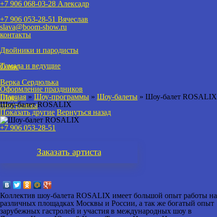
+7 906 068-03-28 Алексадр
+7 906 053-28-51
Вячеслав
slava@boom-show.ru
контакты
Двойники и пародисты
Тамада и ведущие
О нас
Верка Сердюлька
Оформление праздников
Главная
»
Шоу-программы
»
Шоу-балеты
»
Шоу-балет ROSALIX
Шоу-
Шоу-балет ROSALIX
программы
Показать другие
Вернуться назад
+7 906 053-28-51
Заказать
артиста
Коллектив
шоу-балета ROSALIX
имеет большой опыт работы на
различных площадках Москвы и России, а так же богатый опыт
зарубежных гастролей и участия в международных шоу в