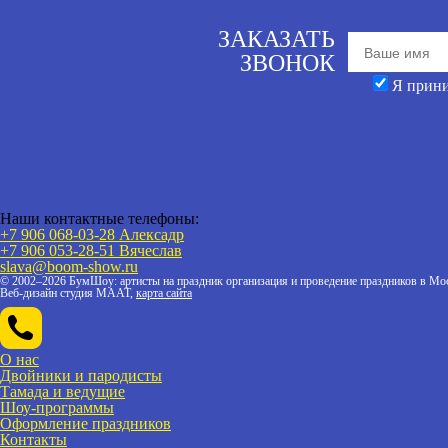
ЗАКАЗАТЬ
ЗВОНОК
Я прин
Наши контактные телефоны:
+7 906 068-03-28 Алексадр
+7 906 053-28-51
Вячеслав
slava@boom-show.ru
© 2002–2026 БумШоу: артисты на праздник организация и проведение праздников в Мос
Веб-дизайн студия МААТ,
карта сайта
О нас
Двойники и пародисты
Тамада и ведущие
Шоу-программы
Оформление праздников
Контакты