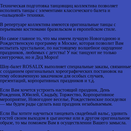
Техническая подготовка танцовщиц коллектива позволяет
исполнять танцы с элементами классического балета и
«пальцевой» техники.
В репертуаре коллектива имеются оригинальные танцы с
перьевыми костюмами бразильском и европейском стиле.
Но самое главное то, что мы имеем лучшую Новогоднюю и
Рождественскую программу в Москве, которая позволит Вам
испытать хрустальное, по настоящему волшебное ощущение
праздников, любимых с детства! У нас танцуют не только
снегурочки, но и Дед Мороз!
Шоу-балет ROSALIX выполняет специальные заказы, связанные
с созданием оригинальных хореографических постановок на
тему обозначенную заказчиком для особых случаев,
презентаций, корпоративных праздников и т.д.
Если Вам хочется устроить настоящий праздник, День
Рождения, Юбилей, Свадьбу, Торжество, Корпоративное
мероприятие, Новогоднее веселье, Рождественские посиделки
— мы будем рады сделать ваш праздник незабываемым.
Если Вы хотите научиться танцевать свадебный вальс, удивить
гостей своим выходом в цыганочке или в другом оригинальном
образе, то мы поможем Вам в осуществлении Вашего замысла.