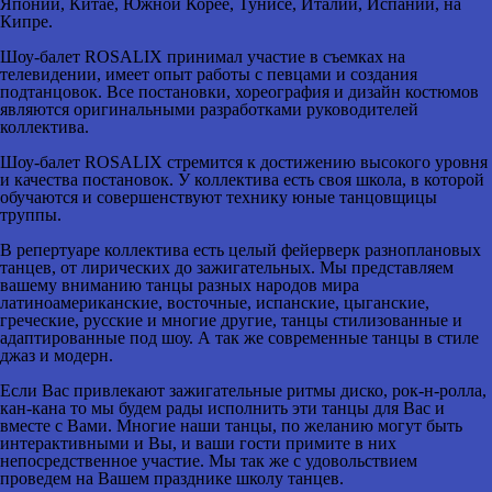
Японии, Китае, Южной Корее, Тунисе, Италии, Испании, на
Кипре.
Шоу-балет ROSALIX принимал участие в съемках на
телевидении, имеет опыт работы с певцами и создания
подтанцовок. Все постановки, хореография и дизайн костюмов
являются оригинальными разработками руководителей
коллектива.
Шоу-балет ROSALIX стремится к достижению высокого уровня
и качества постановок. У коллектива есть своя школа, в которой
обучаются и совершенствуют технику юные танцовщицы
труппы.
В репертуаре коллектива есть целый фейерверк разноплановых
танцев, от лирических до зажигательных. Мы представляем
вашему вниманию танцы разных народов мира
латиноамериканские, восточные, испанские, цыганские,
греческие, русские и многие другие, танцы стилизованные и
адаптированные под шоу. А так же современные танцы в стиле
джаз и модерн.
Если Вас привлекают зажигательные ритмы диско, рок-н-ролла,
кан-кана то мы будем рады исполнить эти танцы для Вас и
вместе с Вами. Многие наши танцы, по желанию могут быть
интерактивными и Вы, и ваши гости примите в них
непосредственное участие. Мы так же с удовольствием
проведем на Вашем празднике школу танцев.