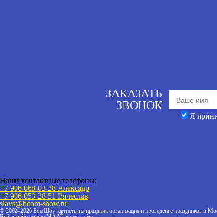
ЗАКАЗАТЬ
ЗВОНОК
Я прин
Наши контактные телефоны:
+7 906 068-03-28 Алексадр
+7 906 053-28-51
Вячеслав
slava@boom-show.ru
© 2002–2026 БумШоу: артисты на праздник организация и проведение праздников в Мос
Веб-дизайн студия МААТ,
карта сайта