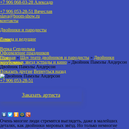
+7 906 068-03-28 Алексадр
+7 906 053-28-51
Вячеслав
slava@boom-show.ru
контакты
Двойники и пародисты
Тамада и ведущие
О нас
Верка Сердюлька
Оформление праздников
Главная
»
Шоу театр двойников и пародисты
»
Двойники
Шоу-
зарубежных звезд эстрады и кино
»
Двойник Памэлы Андерсон
программы
Двойник Памэлы Андерсон
Показать другие
Вернуться назад
+7 906 053-28-51
Заказать
артиста
Очень многие люди стремятся выглядеть, даже в малейших
деталях, как двойники мировых звёзд. Но только немногие