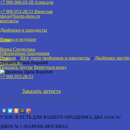
+7 906 068-03-28 Алексадр
+7 906 053-28-51
Вячеслав
slava@boom-show.ru
контакты
Двойники и пародисты
Тамада и ведущие
О нас
Верка Сердюлька
Оформление праздников
Главная
»
Шоу театр двойников и пародисты
»
Двойники зарубе
Шоу-
Двойник Джек Воробей
программы
Показать другие
Вернуться назад
+7 906 053-28-51
Заказать
артиста
У НАС В ЕСТЬ ДЛЯ ВАШЕГО ПРАЗДНИКА ДВА
АРТИСТА!
ДЖЕК № 1
(ПАРЕНЬ МОСКВА)!