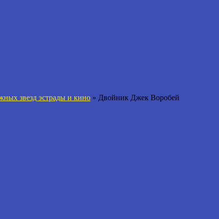
жных звезд эстрады и кино
»
Двойник Джек Воробей