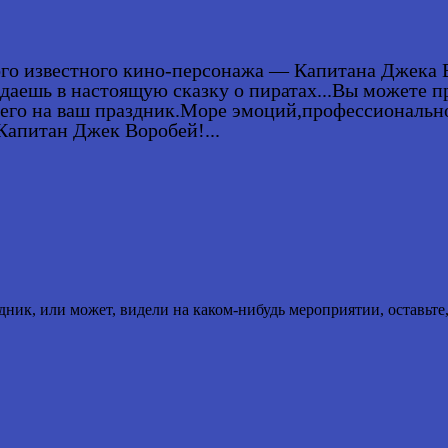
ого известного кино-персонажа — Капитана Джека В
адаешь в настоящую сказку о пиратах...Вы можете 
дущего на ваш праздник.Море эмоций,профессиональ
 Капитан Джек Воробей!...
здник, или может, видели на каком-нибудь мероприятии, оставьт